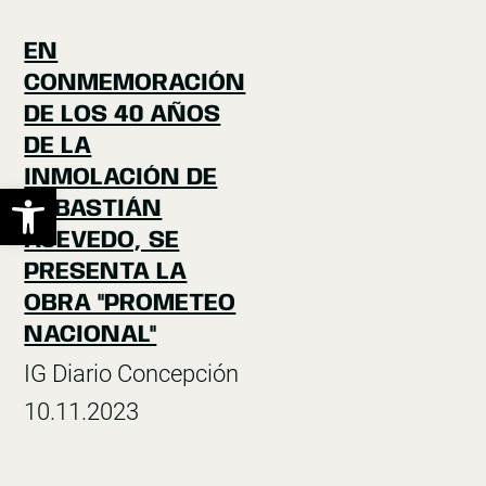
EN
CONMEMORACIÓN
DE LOS 40 AÑOS
DE LA
INMOLACIÓN DE
Abrir barra de herramientas
SEBASTIÁN
ACEVEDO, SE
PRESENTA LA
OBRA "PROMETEO
NACIONAL"
IG Diario Concepción
10.11.2023