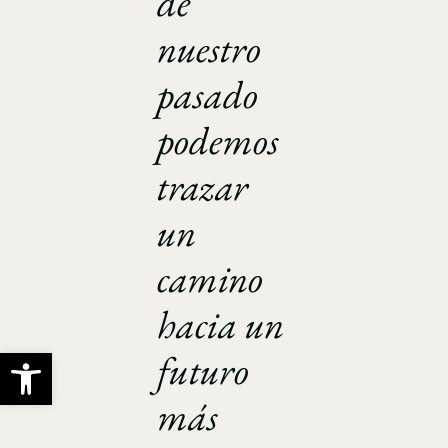
de
nuestro
pasado
podemos
trazar
un
camino
hacia un
Abrir barra de herramientas
futuro
más