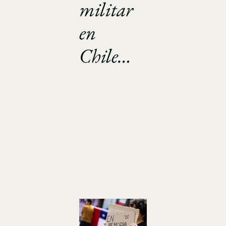
militar
en
Chile…