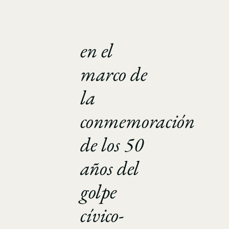
en el
marco de
la
conmemoración
de los 50
años del
golpe
cívico-