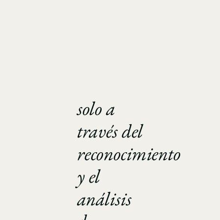
solo a
través del
reconocimiento
y el
análisis