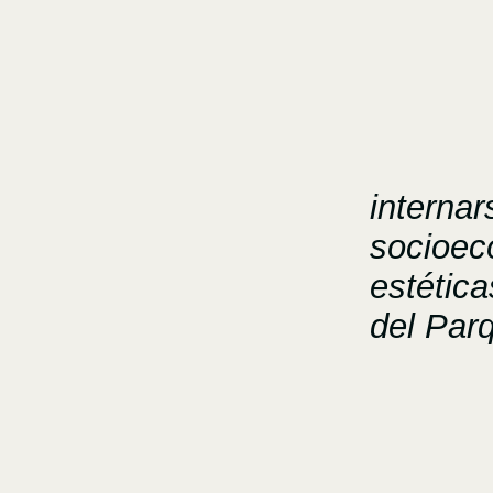
internar
socioeco
estética
del Par