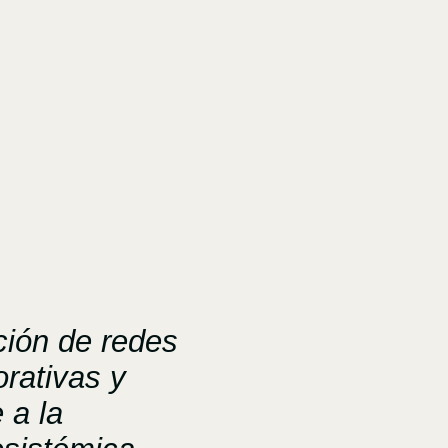
ción de redes
orativas y
e a la