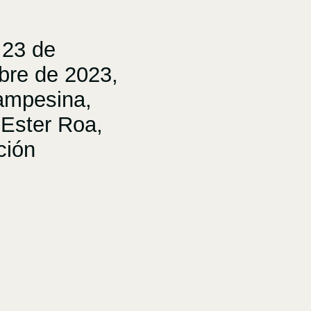
23 de
bre de 2023,
ampesina,
 Ester Roa,
ción