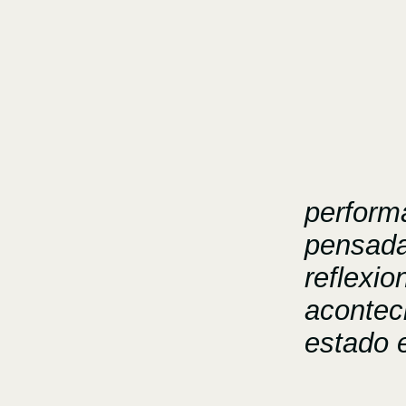
perform
pensada
reflexio
acontec
estado 