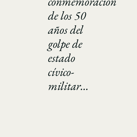
conmemoración
de los 50
años del
golpe de
estado
cívico-
militar…