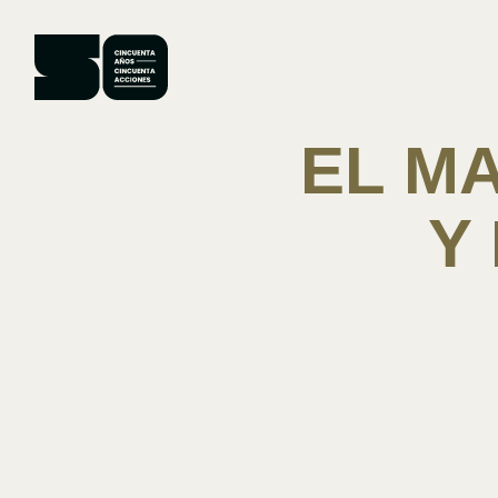
CINCUENTA
AÑOS
CINCUENTA
ACCIONES
EL M
Y