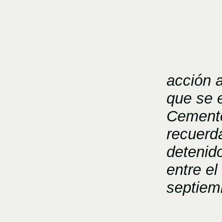
acción a
que se 
Cemente
recuerd
detenid
entre el
septiem