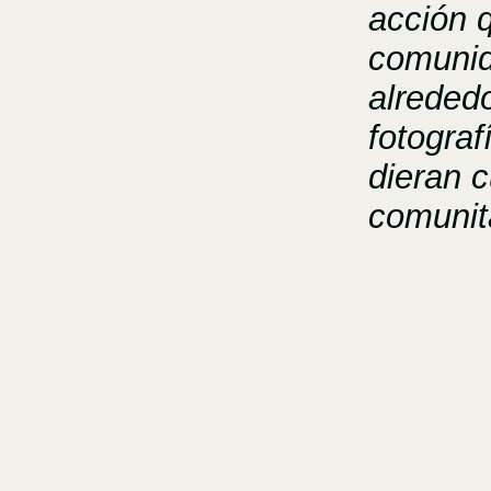
acción q
comunid
alreded
fotograf
dieran 
comunit