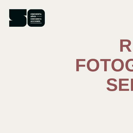
CINCUENTA
AÑOS
CINCUENTA
ACCIONES
R
FOTOG
SE